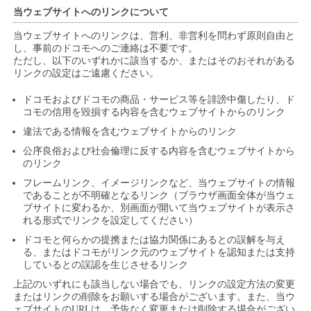
当ウェブサイトへのリンクについて
当ウェブサイトへのリンクは、営利、非営利を問わず原則自由と
し、事前のドコモへのご連絡は不要です。
ただし、以下のいずれかに該当するか、またはそのおそれがある
リンクの設定はご遠慮ください。
ドコモおよびドコモの商品・サービス等を誹謗中傷したり、ド
コモの信用を毀損する内容を含むウェブサイトからのリンク
違法である情報を含むウェブサイトからのリンク
公序良俗および社会倫理に反する内容を含むウェブサイトから
のリンク
フレームリンク、イメージリンクなど、当ウェブサイトの情報
であることが不明確となるリンク（ブラウザ画面全体が当ウェ
ブサイトに変わるか、別画面が開いて当ウェブサイトが表示さ
れる形式でリンクを設定してください）
ドコモと何らかの提携または協力関係にあるとの誤解を与え
る、またはドコモがリンク元のウェブサイトを認知または支持
しているとの誤認を生じさせるリンク
上記のいずれにも該当しない場合でも、リンクの設定方法の変更
またはリンクの削除をお願いする場合がございます。また、当ウ
ェブサイトのURLは、予告なく変更または削除する場合がござい