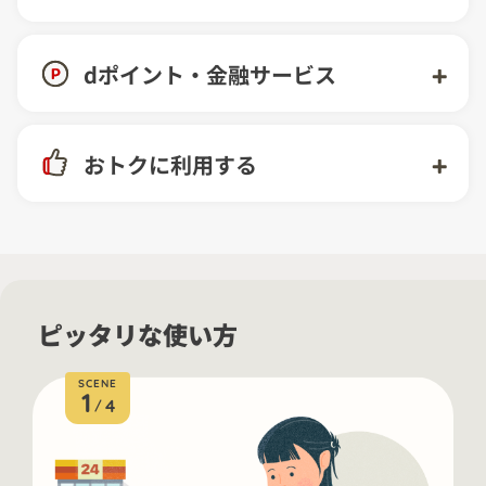
d払い残高へチャージ・入金
ネットのお店でつかう
本人認証サービス（3Dセキュア2.0）
dポイント・金融サービス
電話料金合算払い
請求書払い
本人確認
金融サービス
dカード/その他クレジットカード
おトクに利用する
モバイルオーダー
ご利用明細の確認
dポイントをためる・つかう
d払いタッチ
キャンペーン
送る・受け取る
ご利用限度額変更
送る・受け取る
d払いのSuica
クーポンご利用方法
ピッタリな使い方
d払いからの通知
ポイント二重ドリ
SCENE
1
Amazonでのご利用設定
4
/
d払い ポイントアップ店
ご利用可能な金融機関